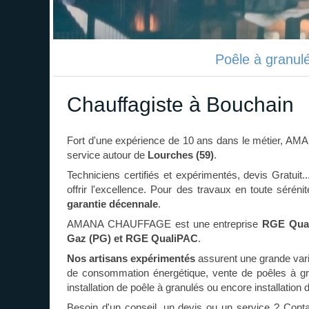
Poêle à granul
Chauffagiste à Bouchain
Fort d'une expérience de 10 ans dans le métier,
service autour de
Lourches (59)
.
Techniciens certifiés et expérimentés, devis Gratuit.
offrir l'excellence. Pour des travaux en toute séré
garantie décennale
.
AMANA CHAUFFAGE est une entreprise
RGE Qual
Gaz (PG) et RGE QualiPAC
.
Nos artisans expérimentés
assurent une grande vari
de consommation énergétique, vente de poêles à gra
installation de poêle à granulés ou encore installation 
Besoin d'un conseil, un devis ou un service ? Conta