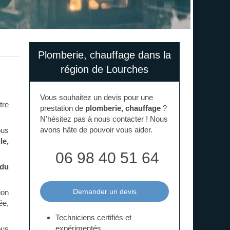
Plomberie, chauffage dans la
région de Lourches
Vous souhaitez un devis pour une
tre
prestation de
plomberie, chauffage
?
N'hésitez pas à nous contacter ! Nous
avons hâte de pouvoir vous aider.
ous
le,
06 98 40 51 64
 du
Demander un devis
ion
ée,
Techniciens certifiés et
expérimentés
ous