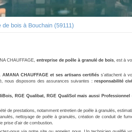
é de bois à Bouchain (59111)
 AMANA CHAUFFAGE,
entreprise de poêle à granulé de bois
, est à vo
..
AMANA CHAUFFAGE et ses artisans certifiés
s'attachent à v
nité, nous disposons des assurances suivantes :
responsabilité civi
iBois, RGE Qualibat, RGE QualiSol mais aussi Professionnel
été de prestations, notamment entretien de poêle à granulés, estimat
nulés, nettoyage de poêle à granulés, création de conduit de fum
de prise d'air de combustion.
ctez-nous via notre site ou appelez nous. Un technicien qualifié v